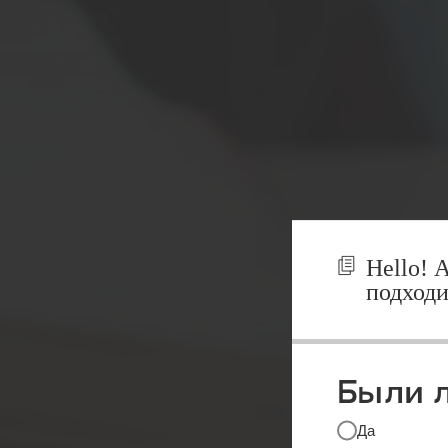
Hello! 
подходи
Были л
БИЗНЕС-
Да