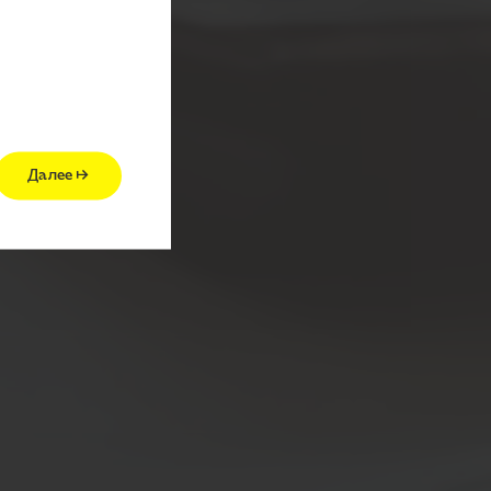
зой F1
Далее →