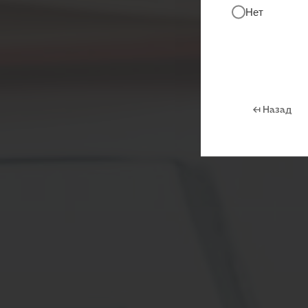
Нет
Обуче
← Назад